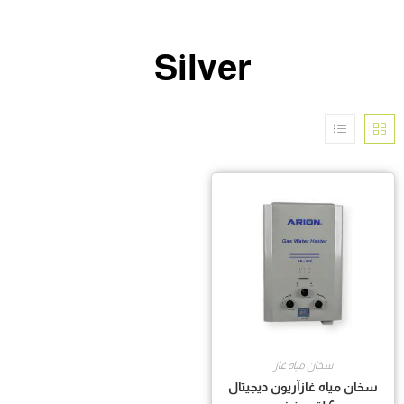
Silver
سخان مياه غاز
سخان مياه غازآريون ديجيتال