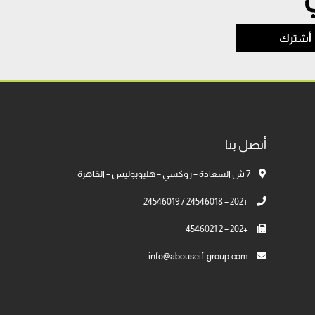
أشترك
أتصل بنا
7 ش السعادة – روكسي – هليوبوليس – القاهرة
+202 – 24546018 / 24546019
+202 – 2 4546021
info@abouseif-group.com