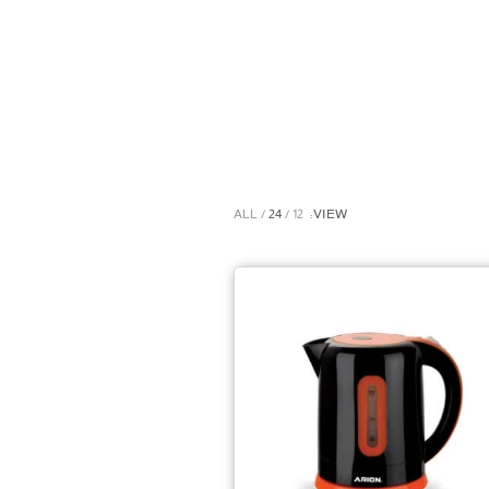
ALL
24
12
VIEW: