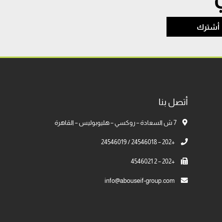
أشترك
أتصل بنا
7 ش السعادة – روكسي – هليوبوليس – القاهرة
+202 – 24546018 / 24546019
+202 – 2 4546021
info@abouseif-group.com