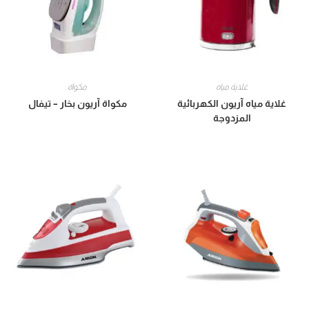
غلاية مياه
مكواة
غلاية مياه آريون الكهربائية
مكواة آريون بخار – تيفال
المزدوجة