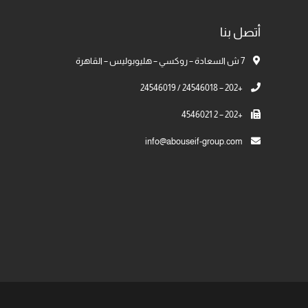
أتصل بنا
7 ش السعادة – روكسي – هليوبوليس – القاهرة
+202 – 24546018 / 24546019
+202 – 2 4546021
info@abouseif-group.com