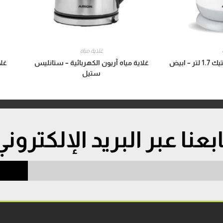
غلاية مياه
– ابيض
غلاية مياه آريون الكهربائية – ستانليس
غلا
ستيل
ابعنا عبر البريد الإلكتروني