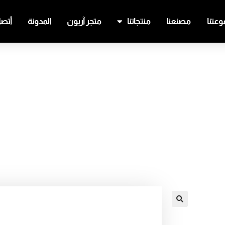
عتنا
مصنعنا
منتجاتنا
متجر آريون
المدونة
أتصل
🔍