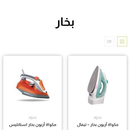
بخار
مكواة
مكواة
مكواة آريون بخار – تيفال
مكواة آريون بخار استانليس